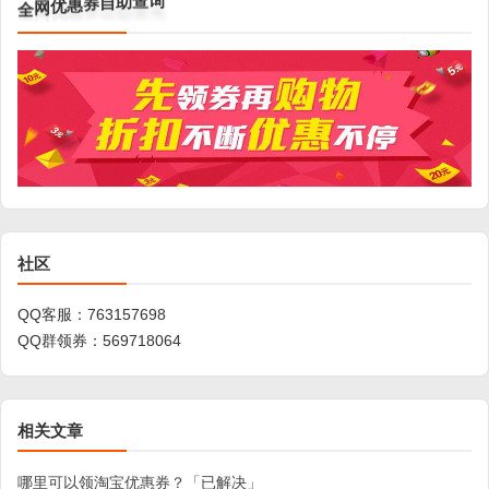
全
询
网
查
优
助
惠
自
券
社区
QQ客服：
763157698
QQ群领券：
569718064
相关文章
哪里可以领淘宝优惠券？「已解决」