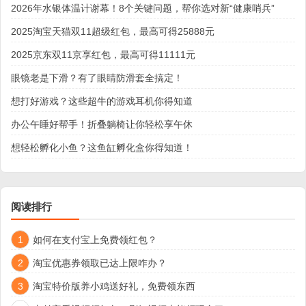
2026年水银体温计谢幕！8个关键问题，帮你选对新“健康哨兵”
2025淘宝天猫双11超级红包，最高可得25888元
2025京东双11京享红包，最高可得11111元
眼镜老是下滑？有了眼睛防滑套全搞定！
想打好游戏？这些超牛的游戏耳机你得知道
办公午睡好帮手！折叠躺椅让你轻松享午休
想轻松孵化小鱼？这鱼缸孵化盒你得知道！
阅读排行
1
如何在支付宝上免费领红包？
2
淘宝优惠券领取已达上限咋办？
3
淘宝特价版养小鸡送好礼，免费领东西