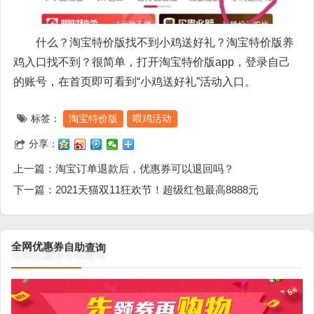
什么？淘宝特价版找不到小鸡送好礼？淘宝特价版养
鸡入口找不到？很简单，打开淘宝特价版app，登录自己
的账号，在首页即可看到“小鸡送好礼”活动入口。
标签：
淘宝特价版
喂鸡活动
分享：
上一篇：
淘宝订单退款后，优惠券可以退回吗？
下一篇：
2021天猫双11狂欢节！超级红包最高8888元
询
查
助
自
券
惠
优
网
全