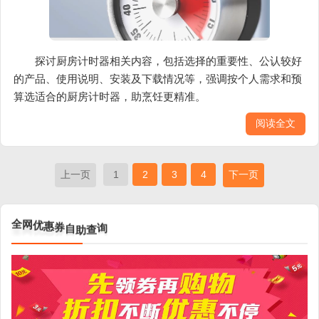
探讨厨房计时器相关内容，包括选择的重要性、公认较好
的产品、使用说明、安装及下载情况等，强调按个人需求和预
算选适合的厨房计时器，助烹饪更精准。
阅读全文
上一页
1
2
3
4
下一页
优
网
惠
全
券
自
助
查
询