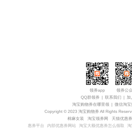
领券app
领券公众号
QQ群领券
|
联系我们
|
加入收藏
淘宝购物券在哪里领
|
微信淘宝购物券领取
Copyright © 2023
淘宝购物券
All Rights Reserved
豫ICP备160
棉麻女装
淘宝领券网
天猫优惠券
内部优惠券
惠券平台
内部优惠券网站
淘宝大额优惠券怎么领取
淘宝券内部优惠