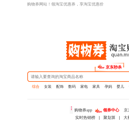
购物券网站！领淘宝优惠券，享淘宝优惠价
京东秒杀
综合
女装
配饰
数码
家电
家具
孕妈
婴儿
食品
美妆
京东幸运转盘
购物券app
领券中心
实时热销榜
|
聚划算
|
大额优惠券