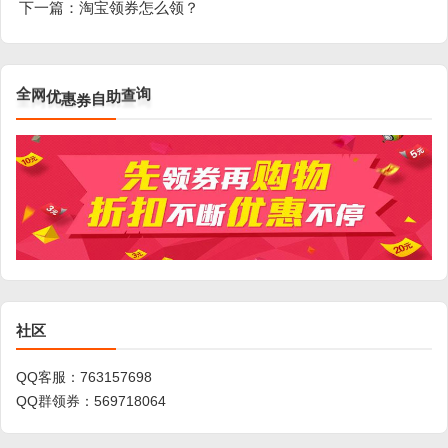
下一篇：
淘宝领券怎么领？
券
惠
自
优
助
网
查
全
询
社区
QQ客服：
763157698
QQ群领券：
569718064