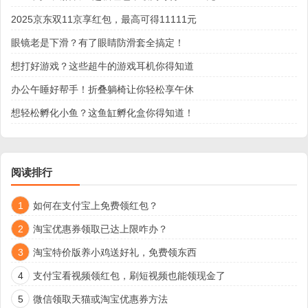
2025京东双11京享红包，最高可得11111元
眼镜老是下滑？有了眼睛防滑套全搞定！
想打好游戏？这些超牛的游戏耳机你得知道
办公午睡好帮手！折叠躺椅让你轻松享午休
想轻松孵化小鱼？这鱼缸孵化盒你得知道！
阅读排行
1
如何在支付宝上免费领红包？
2
淘宝优惠券领取已达上限咋办？
3
淘宝特价版养小鸡送好礼，免费领东西
4
支付宝看视频领红包，刷短视频也能领现金了
5
微信领取天猫或淘宝优惠券方法