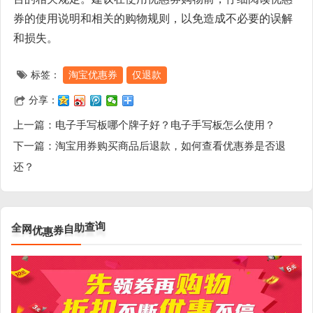
券的使用说明和相关的购物规则，以免造成不必要的误解
和损失。
标签：
淘宝优惠券
仅退款
分享：
上一篇：
电子手写板哪个牌子好？电子手写板怎么使用？
下一篇：
淘宝用券购买商品后退款，如何查看优惠券是否退
还？
全
网
优
惠
券
自
助
查
询