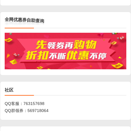
优
惠
网
券
全
自
助
查
询
社区
QQ客服：
763157698
QQ群领券：
569718064