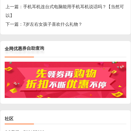
上一篇：
手机耳机连台式电脑能用手机耳机说话吗？【当然可
以】
下一篇：
7岁左右女孩子喜欢什么礼物？
询
查
助
自
券
惠
优
网
全
社区