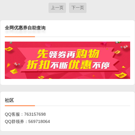
上一页
下一页
查
助
询
自
券
惠
优
网
全
社区
QQ客服：
763157698
QQ群领券：
569718064