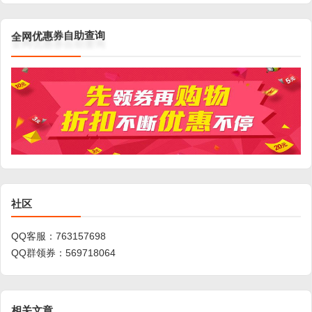
询
查
助
自
券
惠
优
网
全
社区
QQ客服：
763157698
QQ群领券：
569718064
相关文章