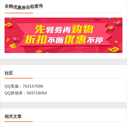
全
网
优
惠
券
自
助
查
询
社区
QQ客服：
763157698
QQ群领券：
569718064
相关文章