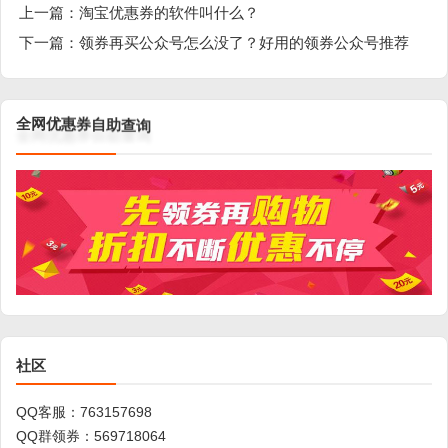
上一篇：
淘宝优惠券的软件叫什么？
下一篇：
领券再买公众号怎么没了？好用的领券公众号推荐
询
查
助
自
券
惠
优
网
全
社区
QQ客服：
763157698
QQ群领券：
569718064