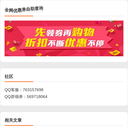
全
网
优
惠
券
自
助
查
询
社区
QQ客服：
763157698
QQ群领券：
569718064
相关文章