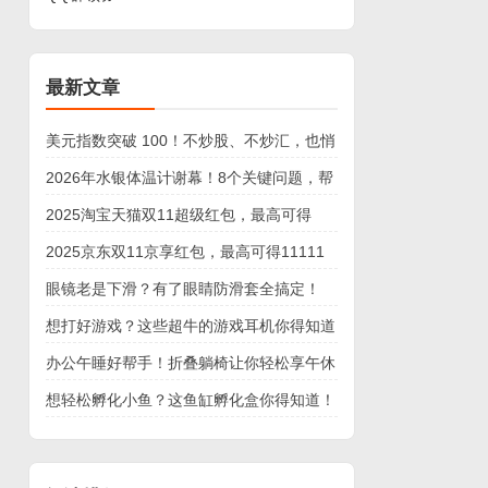
最新文章
美元指数突破 100！不炒股、不炒汇，也悄
悄影响你的钱包
2026年水银体温计谢幕！8个关键问题，帮
你选对新“健康哨兵”
2025淘宝天猫双11超级红包，最高可得
25888元
2025京东双11京享红包，最高可得11111
元
眼镜老是下滑？有了眼睛防滑套全搞定！
想打好游戏？这些超牛的游戏耳机你得知道
办公午睡好帮手！折叠躺椅让你轻松享午休
想轻松孵化小鱼？这鱼缸孵化盒你得知道！