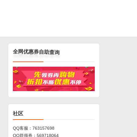
查
助
询
自
券
惠
优
网
全
社区
QQ客服：
763157698
QQ群领券：
569718064