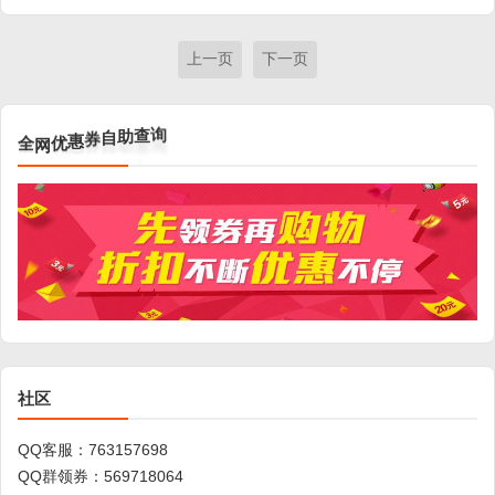
上一页
下一页
全
询
网
查
优
助
惠
自
券
社区
QQ客服：
763157698
QQ群领券：
569718064