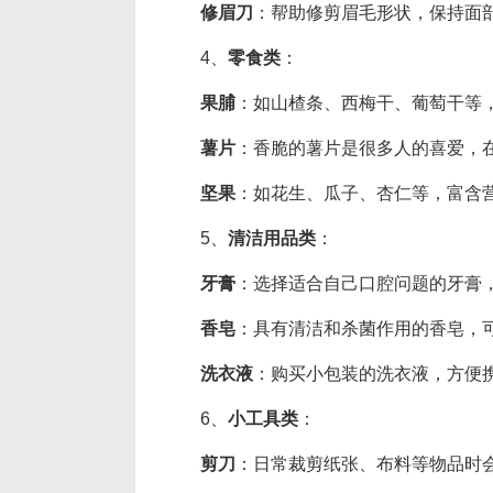
修眉刀
：帮助修剪眉毛形状，保持面
4、
零食类
：
果脯
：如山楂条、西梅干、葡萄干等
薯片
：香脆的薯片是很多人的喜爱，
坚果
：如花生、瓜子、杏仁等，富含
5、
清洁用品类
：
牙膏
：选择适合自己口腔问题的牙膏
香皂
：具有清洁和杀菌作用的香皂，
洗衣液
：购买小包装的洗衣液，方便
6、
小工具类
：
剪刀
：日常裁剪纸张、布料等物品时