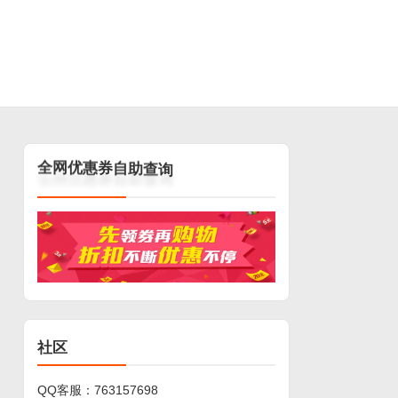
询
查
助
自
券
惠
优
网
全
社区
QQ客服：
763157698