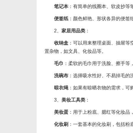
笔记本
：有简单的线圈本、软皮抄等
便签纸
：颜色鲜艳、形状各异的便签
2、
家居用品类
：
收纳盒
：可以用来整理桌面、抽屉等
置杂物，如文具、化妆品等。
毛巾
：柔软的毛巾用于洗脸、擦手等
洗碗布
：选择吸水性好、不易掉毛的
晾衣绳
：如果有晾晒衣物的需求，可
3、
美妆工具类
：
美妆蛋
：用于上粉底、腮红等化妆品
化妆刷
：一套基本的化妆刷，包括粉